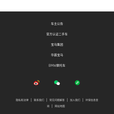
感谢您对BMW的关注。
车主公告
官方认证二手车
宝马集团
华晨宝马
BMW摩托车
隐私和法律
联系我们
常见问题解答
加入我们
环保信息查
询
网站地图