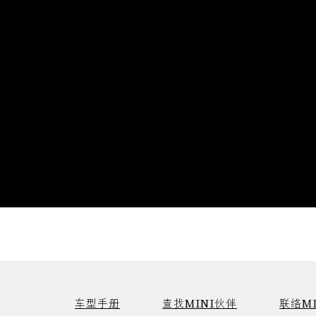
车型手册
查找MINI伙伴
联络MI