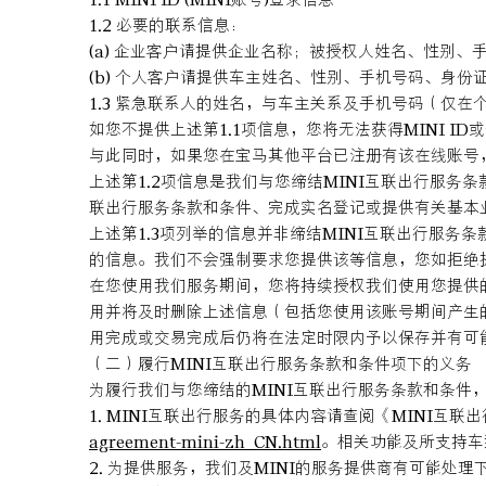
1.2 必要的联系信息：
(a) 企业客户请提供企业名称；被授权人姓名、性别
(b) 个人客户请提供车主姓名、性别、手机号码、身份
1.3 紧急联系人的姓名，与车主关系及手机号码（仅
如您不提供上述第1.1项信息，您将无法获得MINI I
与此同时，如果您在宝马其他平台已注册有该在线账号
上述第1.2项信息是我们与您缔结MINI互联出行服
联出行服务条款和条件、完成实名登记或提供有关基本
上述第1.3项列举的信息并非缔结MINI互联出行服
的信息。我们不会强制要求您提供该等信息，您如拒绝
在您使用我们服务期间，您将持续授权我们使用您提供
用并将及时删除上述信息（包括您使用该账号期间产生
用完成或交易完成后仍将在法定时限内予以保存并有可
（二）履行MINI互联出行服务条款和条件项下的义务
为履行我们与您缔结的MINI互联出行服务条款和条件，
1. MINI互联出行服务的具体内容请查阅《MINI互
agreement-mini-zh_CN.html
。相关功能及所支持车
2. 为提供服务，我们及MINI的服务提供商有可能