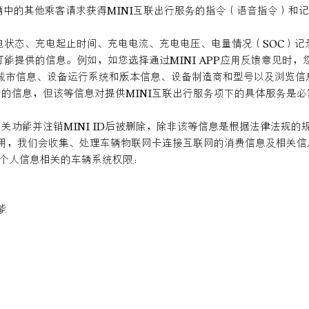
车辆中的其他乘客请求获得MINI互联出行服务的指令（语音指令）
充电状态、充电起止时间、充电电流、充电电压、电量情况（SOC）记
可能提供的信息。例如，如您选择通过MINI APP应用反馈意见
城市信息、设备运行系统和版本信息、设备制造商和型号以及浏览信
需的信息，但该等信息对提供MINI互联出行服务项下的具体服务是
相关功能并注销MINI ID后被删除，除非该等信息是根据法律法规
用，我们会收集、处理车辆物联网卡连接互联网的消费信息及相关信息
与个人信息相关的车辆系统权限：
能