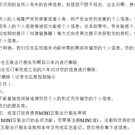
可识别的自然人有关的各种信息，包括但不限于姓名、出生日期、身
然人的人格尊严受到侵害或者人身、财产安全受到危害的个人信息。
成年人的个人信息等被视为敏感个人信息。在本政策中，有关敏感个
知或即时提示（如弹窗提醒）等方式向您再次提示并获取您的授权，
个人信息。
行明确，我们仅在实现相关功能所需的期间存储您的个人信息，您的
会在互联出行服务到期后三年内进行删除；
们会在订单完成之后的六年内对您的信息进行删除；
行删除（记录在远程控制指令
个月）；
除。
不能直接或间接追溯到您个人的形式而存储您的个人信息。
我们的服务商。
记；或签订放弃使用MINI互联出行服务声明
用MINI互联出行的各项功能，您需要注册MINI ID ，注册后您
I互联出行服务条款和条件及完成实名登记，我们将收集下述信息。