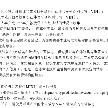
、手机号码、身份证号或其他有效身份证件号车辆识别代码（VIN）；
证号或其他有效身份证件号车辆识别代码（VIN）；
在个人客户或企业客户被授权人主动提供的情况下收集）
D或使用MINI ID登录，进而享受宝马中国提供的各种服务以及完整使
，您也可以使用该账号在此平台进行登录。
务条款和条件及完成实名登记、为您提供基本业务功能所需的必要信息。
业务服务。
务条款和条件/完成实名登记的必要信息，但对提升客户体验具有重要
提供将不影响您缔结MINI互联出行服务条款和条件、完成实名登记
的上述信息。在您撤回同意、根据本政策要求删除您的个人信息，或您
的个人信息）。但是，在法律法规和监管机构另有明确规定的情形下，
能接受有关监管机构的检查。
我们将为您提供MINI互联出行服务。
联出行服务条款和条件》了解：
https://myprofile.bmw.com.cn/api/
型可能不时调整，请以实际情况为准。
处理下述在车辆使用期间产生的个人信息或与车辆有关的车辆信息：