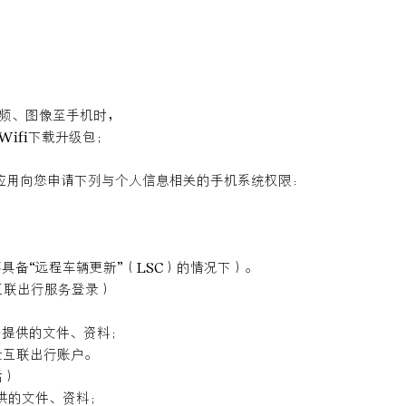
；
内视频、图像至手机时，
Wifi下载升级包；
P应用向您申请下列与个人信息相关的手机系统权限：
不具备“远程车辆更新”（LSC）的情况下）。
互联出行服务登录）
需提供的文件、资料；
录互联出行账户。
活）
供的文件、资料；