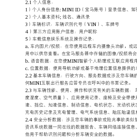
2.1 个人信息：
1）个人身份信息: MINI ID（宝马账号）登录信息、
2）个人基本资料; 姓名、通讯录
3）车辆标识：车辆识别代号（VIN）、车牌号
4）第三方应用账户信息：用户昵称
5）车载信息娱乐系统及操作记录：
a. 车内图片/视频：在您使用远程车内摄像头功能，
用中以供您查看。在宝马服务器中存储的图像/视频将会
b. 语音数据：在您使MINI智能个人助理或互联应
c. 位置数据：使用导航功能或基于地理位置信息提供
2.2 基本车辆信息：行驶方向、服务数据或涉及您车
何MINI互联出行服务应答专员在呼叫中的书面记录。
2.3 与车辆性能、使用、操作和状况有关的车辆数据
度湿度、空气质量）、应用使用记录、座椅及安全带使
速、挡位、加速信息、制动信息、电机状态、发动机状
充电历史记录及充电管理、电气系统信息、胎压胎温
2.4 安全分析数据：涉及您车辆的事故或险兆事故类
资讯系统数据一同在线的数据报告、车辆网络连接信息
他用于帮助识别问题和分析车辆安全的数据。