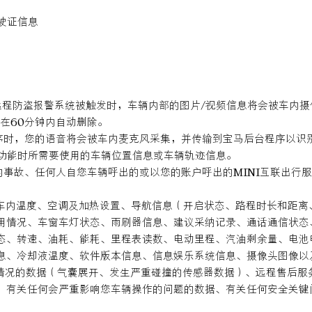
驾驶证信息
或远程防盗报警系统被触发时，车辆内部的图片/视频信息将会被车内摄
在60分钟内自动删除。
用程序时，您的语音将会被车内麦克风采集，并传输到宝马后台程序以
的功能时所需要使用的车辆位置信息或车辆轨迹信息。
辆的事故、任何人自您车辆呼出的或以您的账户呼出的MINI互联出
： 车内温度、空调及加热设置、导航信息（开启状态、路程时长和距
用情况、车窗车灯状态、雨刷器信息、建议采纳记录、通话通信状态
态、转速、油耗、能耗、里程表读数、电动里程、汽油剩余量、电池
信息、冷却液温度、软件版本信息、信息娱乐系统信息、摄像头图
似情况的数据（气囊展开、发生严重碰撞的传感器数据）、远程售后
、有关任何会严重影响您车辆操作的问题的数据、有关任何安全关键