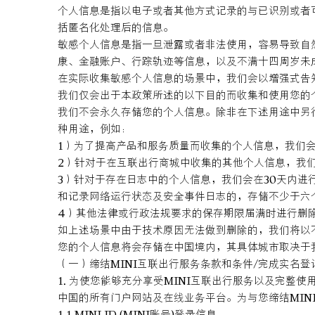
个人信息是指以电子或者其他方式记录的与已识别或者
括匿名化处理后的信息。
敏感个人信息是指一旦泄露或者非法使用，容易导致自
康、金融账户、行踪轨迹等信息，以及不满十四周岁未
在实际收集敏感个人信息的场景中，我们会以增强式告
我们仅会出于本政策所述的以下目的而收集和使用您的
我们不会永久存储您的个人信息。除非在下述用途中另
种用途，例如：
1）为了提高产品和服务质量而收集的个人信息，我们
2）针对于在互联出行商城中收集的其他个人信息，我
3）针对于存在日志中的个人信息，我们会在30天内进
和记录网络运行状态及安全事件日志的，存储不少于六
4）其他法律或行政法规要求的保存期限届满时进行删
如上述场景中由于技术原因无法做到删除的，我们将以
您的个人信息将会存储在中国境内，其具体城市取决于
（一）缔结MINI互联出行服务条款和条件/完成实名登
1. 为使您能够充分享受MINI互联出行服务以及完整使
中国的所有门户网站及在线业务平台。为与您缔结MIN
1.1 MINI ID (MINI账号)登录信息