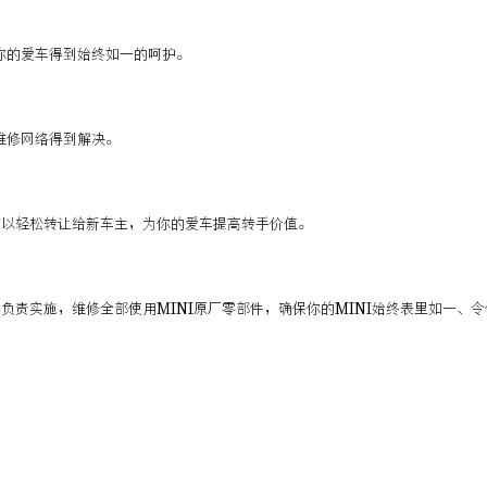
你的爱车得到始终如一的呵护。
维修网络得到解决。
可以轻松转让给新车主，为你的爱车提高转手价值。
负责实施，维修全部使用MINI原厂零部件，确保你的MINI始终表里如一、