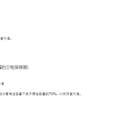
到者为准。
AN的三电保修期：
为准
内动力蓄电池容量不低于原始容量的70%，以先到者为准。