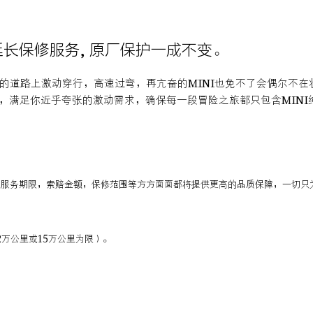
延长保修服务, 原厂保护一成不变。
忙的道路上激动穿行，高速过弯，再亢奋的MINI也免不了会偶尔不
护，满足你近乎夸张的激动需求，确保每一段冒险之旅都只包含MINI
在服务期限，索赔金额，保修范围等方方面面都将提供更高的品质保障，一切只为
2万公里或15万公里为限）。