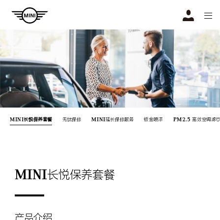
Navigation
N
MINI长悦保养套餐
无忧保修
MINI延长保修服务
钣金喷漆
PM2.5 高效空调滤
MINI长悦保养套餐
产品介绍