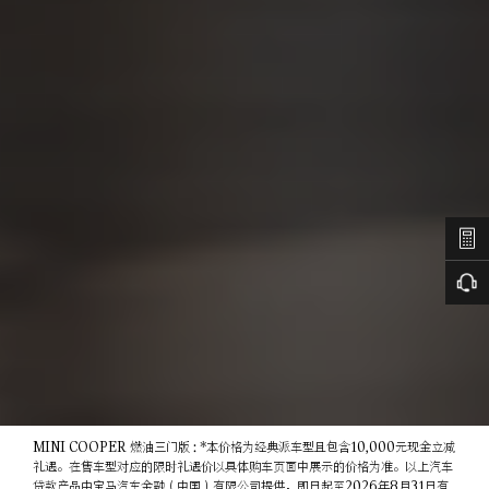
MINI COOPER 燃油三门版 : *本价格为经典派车型且包含10,000元现金立减
礼遇。在售车型对应的限时礼遇价以具体购车页面中展示的价格为准。以上汽车
贷款产品由宝马汽车金融（中国）有限公司提供，即日起至2026年8月31日有