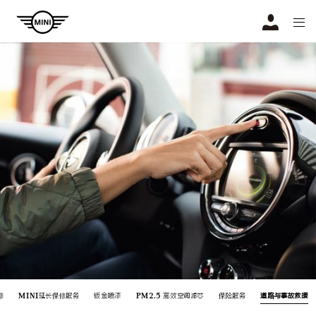
Navigation
N
修
MINI延长保修服务
钣金喷漆
PM2.5 高效空调滤芯
保险服务
道路与事故救援