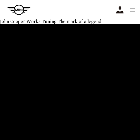
Navigation
N
John Cooper Works Tuning
The mark of a legend