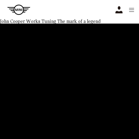
Navigation
N
John Cooper Works Tuning
The mark of a legend