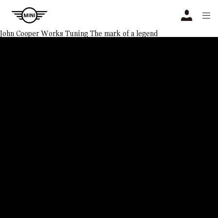
Navigation
N
John Cooper Works Tuning
The mark of a legend