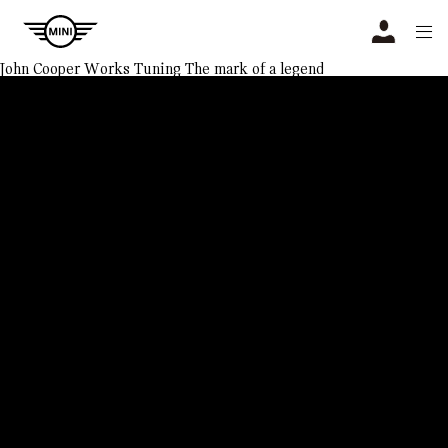
Navigation
N
John Cooper Works Tuning
The mark of a legend