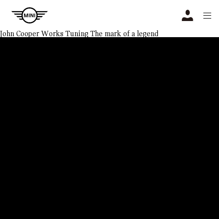
Navigation
N
John Cooper Works Tuning
The mark of a legend