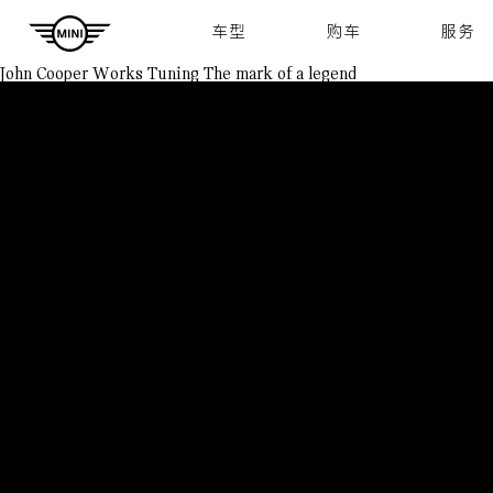
Navigation
车型
购车
服务
John Cooper Works Tuning
The mark of a legend