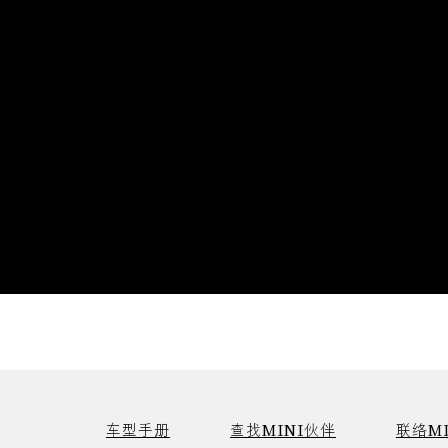
车型手册
查找MINI伙伴
联络MI