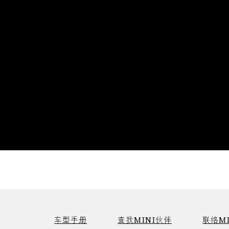
车型手册
查找MINI伙伴
联络MI