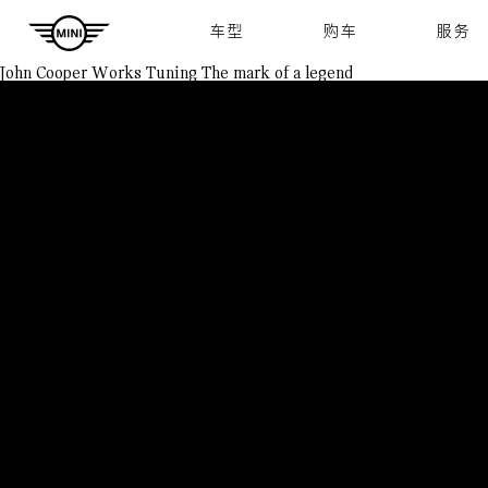
Navigation
车型
购车
服务
John Cooper Works Tuning
The mark of a legend