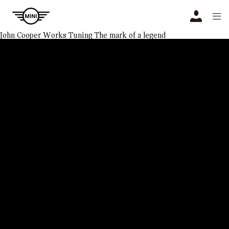
Navigation
N
John Cooper Works Tuning
The mark of a legend