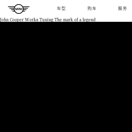
Navigation
车型
购车
服务
John Cooper Works Tuning
The mark of a legend