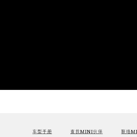
车型手册
查找MINI伙伴
联络MI