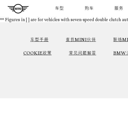
Navigation
车型
购车
服务
** Figures in [ ] are for vehicles with seven-speed double clutch a
车型手册
查找MINI伙伴
联络MI
COOKIE政策
常见问题解答
BMW