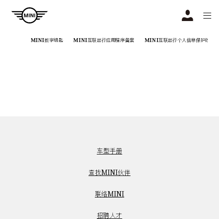
Navigation
N
MINI数字钥匙
MINI互联出行应用程序备案
MINI互联出行个人信息保护政策
车型手册
查找MINI伙伴
联络MINI
招聘人才