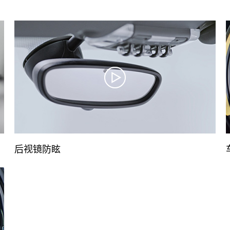
后视镜防眩