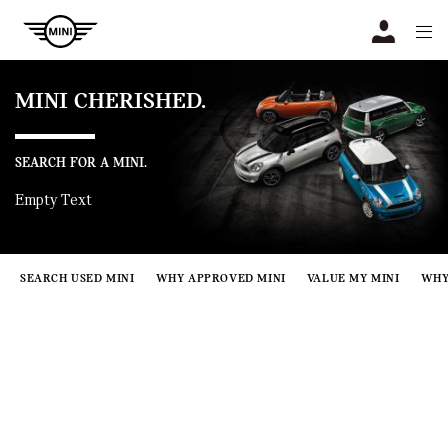
Navigation
N
MINI CHERISHED.
SEARCH FOR A MINI.
Empty Text
SEARCH USED MINI
WHY APPROVED MINI
VALUE MY MINI
WHY